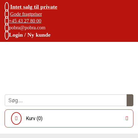
Intet salg til private
Gode fragtpriser
+45 43 27 80 00
pobra@pobra.com
Login / Ny kunde
Kurv (
0
)