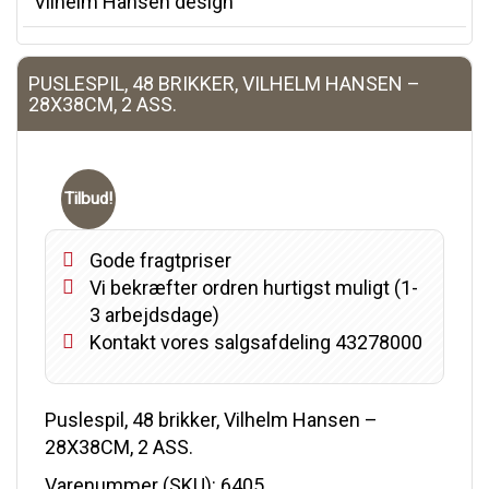
Vilhelm Hansen design
PUSLESPIL, 48 BRIKKER, VILHELM HANSEN –
28X38CM, 2 ASS.
Tilbud!
Gode fragtpriser
Vi bekræfter ordren hurtigst muligt (1-
3 arbejdsdage)
Kontakt vores salgsafdeling 43278000
Puslespil, 48 brikker, Vilhelm Hansen –
28X38CM, 2 ASS.
Varenummer (SKU):
6405