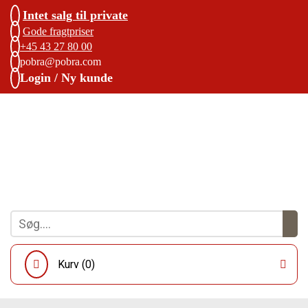
Intet salg til private
Gode fragtpriser
+45 43 27 80 00
pobra@pobra.com
Login / Ny kunde
Kurv (
0
)