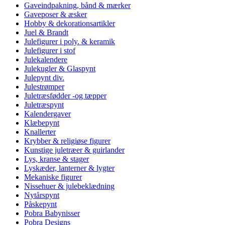
Gaveindpakning, bånd & mærker
Gaveposer & æsker
Hobby & dekorationsartikler
Juel & Brandt
Julefigurer i poly. & keramik
Julefigurer i stof
Julekalendere
Julekugler & Glaspynt
Julepynt div.
Julestrømper
Juletræsfødder -og tæpper
Juletræspynt
Kalendergaver
Klæbepynt
Knallerter
Krybber & religiøse figurer
Kunstige juletræer & guirlander
Lys, kranse & stager
Lyskæder, lanterner & lygter
Mekaniske figurer
Nissehuer & julebeklædning
Nytårspynt
Påskepynt
Pobra Babynisser
Pobra Designs