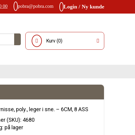
0 00
pobra@pobra.com
Login / Ny kunde
Kurv (
0
)
isse, poly., leger i sne. – 6CM, 8 ASS
r (SKU):
4680
: på lager