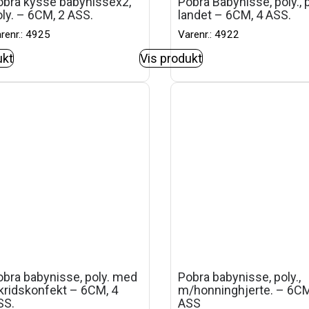
obra kysse babynissex2,
Pobra Babynisse, poly., 
ly. – 6CM, 2 ASS.
landet – 6CM, 4 ASS.
renr.: 4925
Varenr.: 4922
ukt
Vis produkt
obra babynisse, poly. med
Pobra babynisse, poly.,
kridskonfekt – 6CM, 4
m/honninghjerte. – 6CM
SS.
ASS