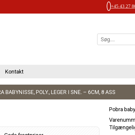
+45 43 27 8
Kontakt
A BABYNISSE, POLY., LEGER I SNE. – 6CM, 8 ASS
Pobra babyn
Varenumme
Tilgængelig