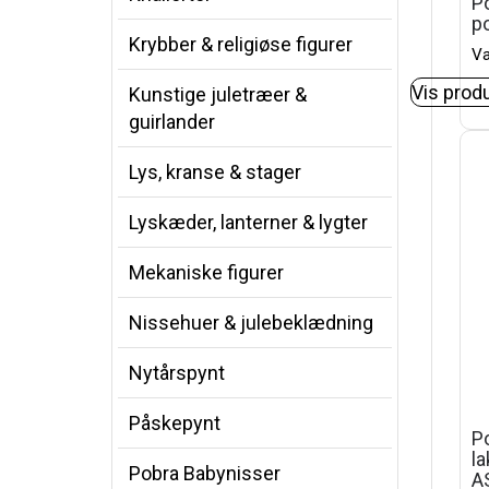
P
po
Krybber & religiøse figurer
Va
Vis prod
Kunstige juletræer &
guirlander
Lys, kranse & stager
Lyskæder, lanterner & lygter
Mekaniske figurer
Nissehuer & julebeklædning
Nytårspynt
Påskepynt
P
la
Pobra Babynisser
A