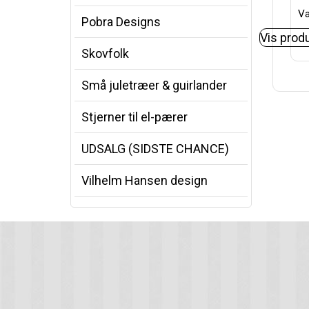
Va
Pobra Designs
Vis prod
Skovfolk
Små juletræer & guirlander
Stjerner til el-pærer
UDSALG (SIDSTE CHANCE)
Vilhelm Hansen design