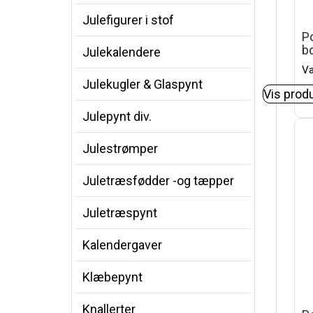
Julefigurer i stof
Po
b
Julekalendere
Va
Julekugler & Glaspynt
Vis prod
Julepynt div.
Julestrømper
Juletræsfødder -og tæpper
Juletræspynt
Kalendergaver
Klæbepynt
Knallerter