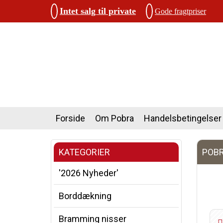
Intet salg til private
Gode fragtpriser
Forside
Om Pobra
Handelsbetingelser
KATEGORIER
POBR
'2026 Nyheder'
Borddækning
Bramming nisser