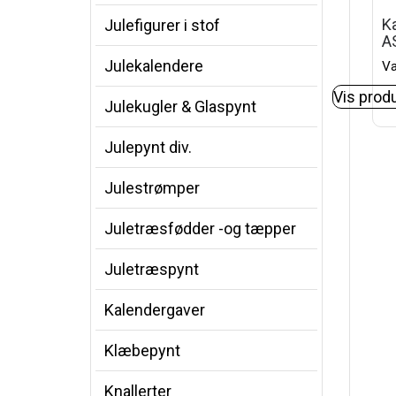
Ka
Julefigurer i stof
A
Julekalendere
Va
Vis prod
Julekugler & Glaspynt
Julepynt div.
Julestrømper
Juletræsfødder -og tæpper
Juletræspynt
Kalendergaver
Klæbepynt
Knallerter