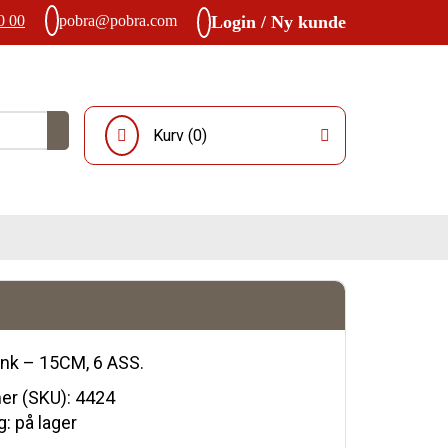
0 00
pobra@pobra.com
Login / Ny kunde
Kurv (
0
)
nk – 15CM, 6 ASS.
r (SKU):
4424
: på lager