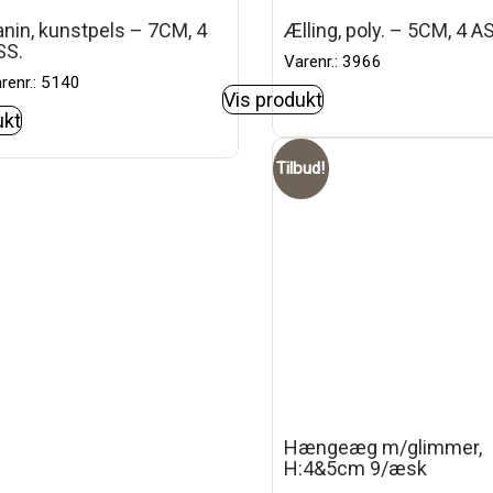
nin, kunstpels – 7CM, 4
Ælling, poly. – 5CM, 4 A
SS.
Varenr.: 3966
renr.: 5140
Vis produkt
ukt
Tilbud!
Hængeæg m/glimmer,
H:4&5cm 9/æsk