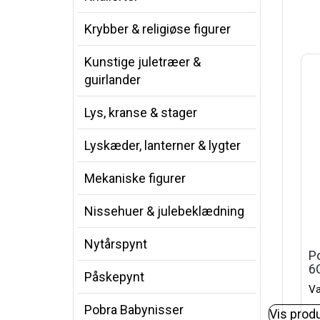
Krybber & religiøse figurer
Kunstige juletræer &
guirlander
Lys, kranse & stager
Lyskæder, lanterner & lygter
Mekaniske figurer
Nissehuer & julebeklædning
Nytårspynt
P
6
Påskepynt
Va
Pobra Babynisser
Vis prod