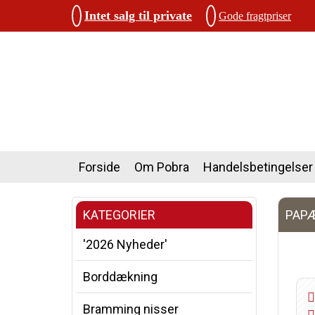
Intet salg til private
Gode fragtpriser
Forside
Om Pobra
Handelsbetingelser
KATEGORIER
PAPÆ
'2026 Nyheder'
Borddækning
Bramming nisser