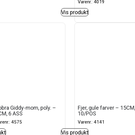
Varenr.: 4019
Vis produkt
obra Giddy-mom, poly. –
Fjer, gule farver – 15CM
CM, 6 ASS
10/POS
renr.: 4575
Varenr.: 4141
ukt
Vis produkt