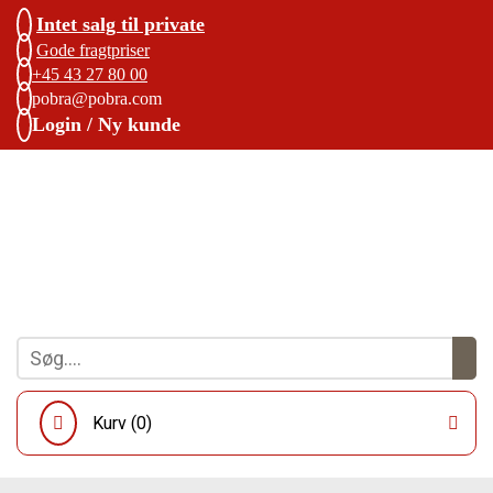
Intet salg til private
Gode fragtpriser
+45 43 27 80 00
pobra@pobra.com
Login / Ny kunde
Kurv (
0
)