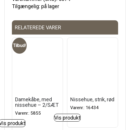
Tilgængelig: på lager
RELATEREDE VARER
Tilbud!
Damekåbe, med
Nissehue, strik, rød
nissehue – 2/SÆT
Varenr.: 16434
Varenr.: 5855
Vis produkt
Vis produkt