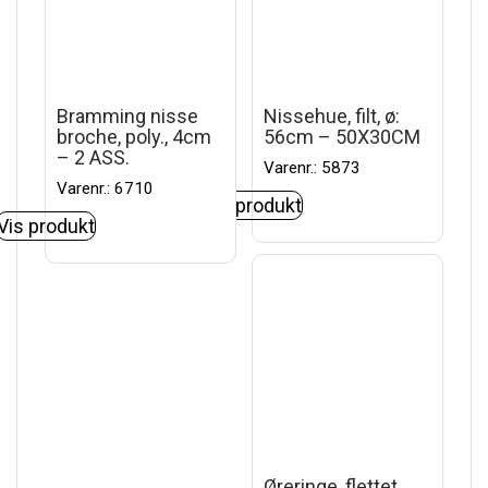
Bramming nisse
Nissehue, filt, ø:
broche, poly., 4cm
56cm – 50X30CM
– 2 ASS.
Varenr.: 5873
Varenr.: 6710
Vis produkt
Vis produkt
Øreringe, flettet