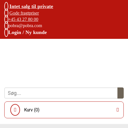
Intet salg til private
Gode fragtpriser
+45 43 27 80 00
pobra@pobra.com
Login / Ny kunde
Kurv (
0
)