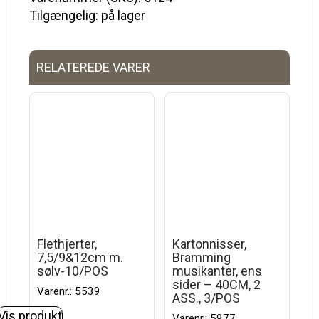
Tilgængelig: på lager
RELATEREDE VARER
Flethjerter,
Kartonnisser,
7,5/9&12cm m.
Bramming
sølv-10/POS
musikanter, ens
sider – 40CM, 2
Varenr.: 5539
ASS., 3/POS
Vis produkt
Varenr.: 5977