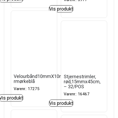
Vis produkt
Velourbånd10mmX10m
Stjernestrimler,
rmørkeblå
rød,15mmx45cm,
– 32/POS
Varenr.: 17275
Varenr.: 16467
Vis produkt
Vis produkt