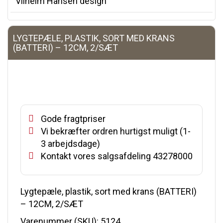
Vilhelm Hansen design
LYGTEPÆLE, PLASTIK, SORT MED KRANS
(BATTERI) – 12CM, 2/SÆT
Gode fragtpriser
Vi bekræfter ordren hurtigst muligt (1-
3 arbejdsdage)
Kontakt vores salgsafdeling 43278000
Lygtepæle, plastik, sort med krans (BATTERI)
– 12CM, 2/SÆT
Varenummer (SKU):
5124