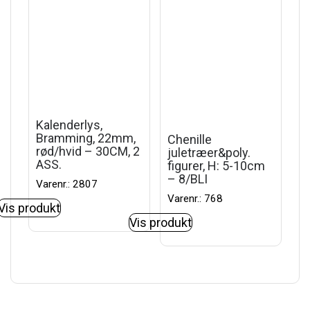
Kalenderlys,
Bramming, 22mm,
Chenille
rød/hvid – 30CM, 2
juletræer&poly.
ASS.
figurer, H: 5-10cm
– 8/BLI
Varenr.: 2807
Varenr.: 768
Vis produkt
Vis produkt