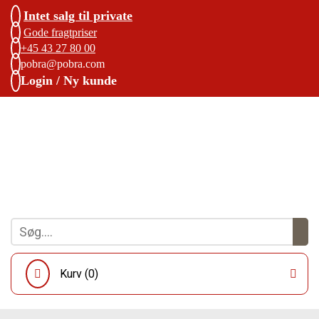
Intet salg til private
Gode fragtpriser
+45 43 27 80 00
pobra@pobra.com
Login / Ny kunde
Kurv (
0
)