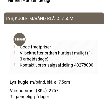
Vilhelm Hansen design
LYS, KUGLE, M/BÅND, BLÅ, Ø: 7,5CM
Tilbud!
Gode fragtpriser
Vi bekræfter ordren hurtigst muligt (1-
3 arbejdsdage)
Kontakt vores salgsafdeling 43278000
Lys, kugle, m/bånd, blå, ø: 7,5cm
Varenummer (SKU):
2757
Tilgængelig: på lager