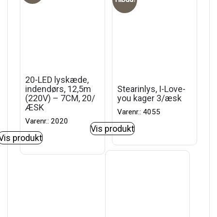
20-LED lyskæde,
indendørs, 12,5m
Stearinlys, I-Love-
(220V) – 7CM, 20/
you kager 3/æsk
ÆSK
Varenr.: 4055
Varenr.: 2020
Vis produkt
Vis produkt