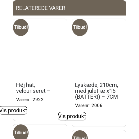
RELATEREDE VARER
Tilbud!
Tilbud!
Høj hat,
Lyskæde, 210cm,
velouriseret –
med juletræ x15
(BATTERI) – 7CM
Varenr.: 2922
Varenr.: 2006
Vis produkt
Vis produkt
Tilbud!
Tilbud!