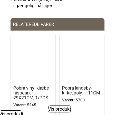
Tilgængelig: på lager
RELATEREDE VARER
Pobra vinyl klæbe
Pobra landsby-
nisseark –
kirke, poly. – 11CM
29X21CM, 1/POS
Varenr.: 5700
Varenr.: 5245
Vis produkt
Vis produkt