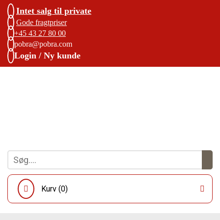
Intet salg til private
Gode fragtpriser
+45 43 27 80 00
pobra@pobra.com
Login / Ny kunde
Kurv (
0
)