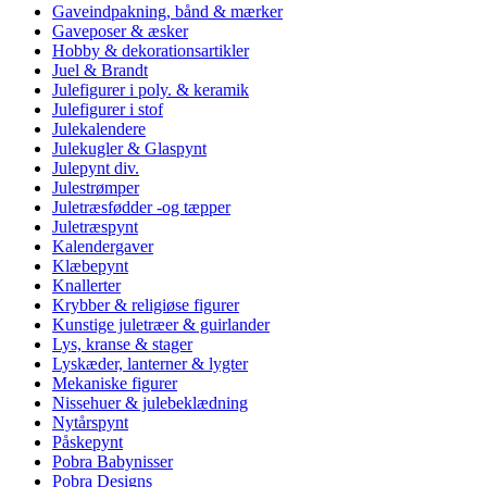
Gaveindpakning, bånd & mærker
Gaveposer & æsker
Hobby & dekorationsartikler
Juel & Brandt
Julefigurer i poly. & keramik
Julefigurer i stof
Julekalendere
Julekugler & Glaspynt
Julepynt div.
Julestrømper
Juletræsfødder -og tæpper
Juletræspynt
Kalendergaver
Klæbepynt
Knallerter
Krybber & religiøse figurer
Kunstige juletræer & guirlander
Lys, kranse & stager
Lyskæder, lanterner & lygter
Mekaniske figurer
Nissehuer & julebeklædning
Nytårspynt
Påskepynt
Pobra Babynisser
Pobra Designs