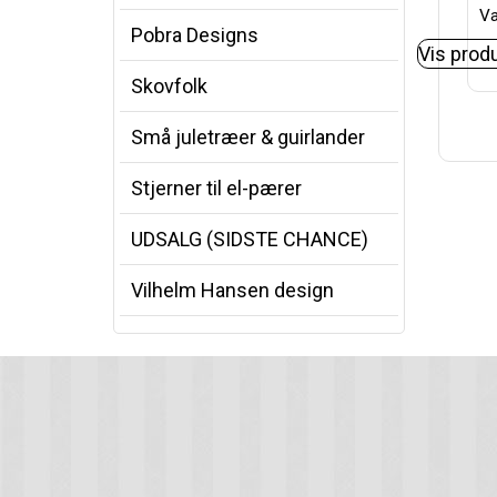
Va
Pobra Designs
Vis prod
Skovfolk
Små juletræer & guirlander
Stjerner til el-pærer
UDSALG (SIDSTE CHANCE)
Vilhelm Hansen design