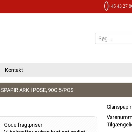
+45 43 27 8
Kontakt
SPAPIR ARK I POSE, 90G 5/POS
Glanspapir
Varenumme
Tilgængelig
Gode fragtpriser