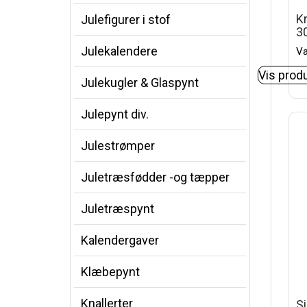
K
Julefigurer i stof
3
Julekalendere
Va
Vis prod
Julekugler & Glaspynt
Julepynt div.
Julestrømper
Juletræsfødder -og tæpper
Juletræspynt
Kalendergaver
Klæbepynt
Knallerter
S