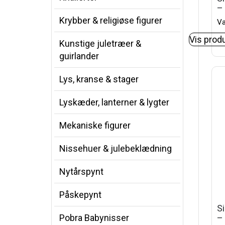
–
Krybber & religiøse figurer
Va
Vis prod
Kunstige juletræer &
guirlander
Lys, kranse & stager
Lyskæder, lanterner & lygter
Mekaniske figurer
Nissehuer & julebeklædning
Nytårspynt
Påskepynt
S
–
Pobra Babynisser