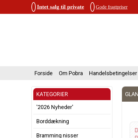
Intet salg til private
Gode fragtpriser
Forside
Om Pobra
Handelsbetingelser
KATEGORIER
GLAN
'2026 Nyheder'
Borddækning
Bramming nisser