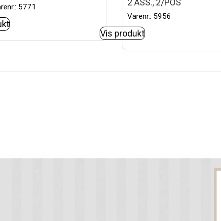
2 ASS., 2/POS
renr.: 5771
Varenr.: 5956
ukt
Vis produkt