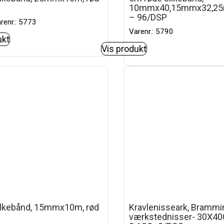
10mmx40,15mmx32,2
– 96/DSP
renr.: 5773
Varenr.: 5790
ukt
Vis produkt
ilkebånd, 15mmx10m, rød
Kravlenisseark, Brammi
værkstednisser- 30X4