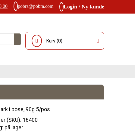
0 00
pobra@pobra.com
Login / Ny kunde
Kurv (
0
)
 ark i pose, 90g 5/pos
r (SKU):
16400
: på lager