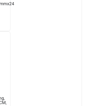
5mmx24
ng,
0CM,