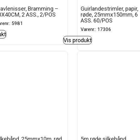
ravlenisser, Bramming –
Guirlandestrimler, papir,
0X40CM, 2 ASS., 2/POS
røde, 25mmx150mm, 6
ASS. 60/POS
renr.: 5981
Varenr.: 17306
ukt
Vis produkt
ilkebånd, 25mmx10m, rød
5m røde silkebånd,