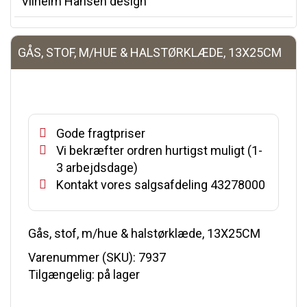
Vilhelm Hansen design
GÅS, STOF, M/HUE & HALSTØRKLÆDE, 13X25CM
Gode fragtpriser
Vi bekræfter ordren hurtigst muligt (1-
3 arbejdsdage)
Kontakt vores salgsafdeling 43278000
Gås, stof, m/hue & halstørklæde, 13X25CM
Varenummer (SKU):
7937
Tilgængelig: på lager