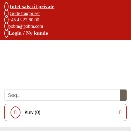
Intet salg til private
Gode fragtpriser
+45 43 27 80 00
pobra@pobra.com
Login / Ny kunde
Kurv (
0
)