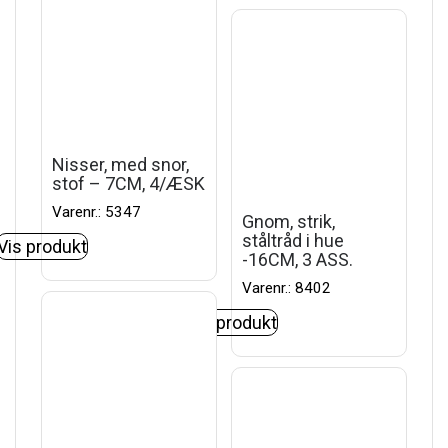
Nisser, med snor,
stof – 7CM, 4/ÆSK
Varenr.: 5347
Gnom, strik,
ståltråd i hue
Vis produkt
-16CM, 3 ASS.
Varenr.: 8402
Vis produkt