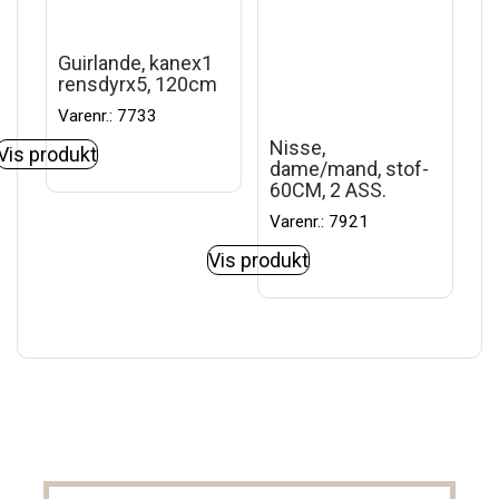
Guirlande, kanex1
rensdyrx5, 120cm
Varenr.: 7733
Nisse,
Vis produkt
dame/mand, stof-
60CM, 2 ASS.
Varenr.: 7921
Vis produkt