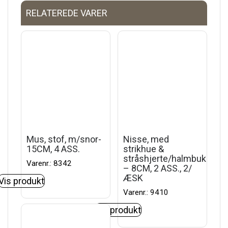
RELATEREDE VARER
Mus, stof, m/snor-
Nisse, med
15CM, 4 ASS.
strikhue &
stråshjerte/halmbuk
Varenr.: 8342
– 8CM, 2 ASS., 2/
ÆSK
Vis produkt
Varenr.: 9410
Vis produkt