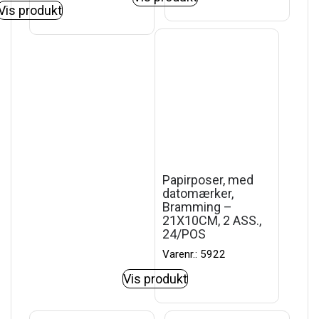
Vis produkt
Papirposer, med
datomærker,
Bramming –
21X10CM, 2 ASS.,
24/POS
Varenr.: 5922
Vis produkt