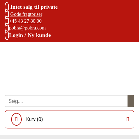
Intet salg til private
Gode fragtpriser
+45 43 27 80 00
pobra@pobra.com
Login / Ny kunde
Kurv (
0
)