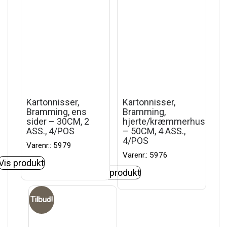
Kartonnisser,
Kartonnisser,
Bramming, ens
Bramming,
sider – 30CM, 2
hjerte/kræmmerhus
ASS., 4/POS
– 50CM, 4 ASS.,
4/POS
Varenr.: 5979
Varenr.: 5976
Vis produkt
Vis produkt
Tilbud!