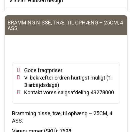
Vilhelm Hansen design
BRAMMING NISSE, TRÆ, TIL OPHÆNG – 25CM, 4
ASS.
Gode fragtpriser
Vi bekræfter ordren hurtigst muligt (1-
3 arbejdsdage)
Kontakt vores salgsafdeling 43278000
Bramming nisse, træ, til ophæng – 25CM, 4
ASS.
Varenummer (SKU):
7698