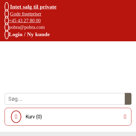
Intet salg til private
Gode fragtpriser
+45 43 27 80 00
pobra@pobra.com
Login / Ny kunde
Kurv (
0
)