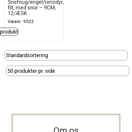
Snefnug/engel/rensdyr,
filt, med snor – 9CM,
12/ÆSK
Varenr.: 9522
 produkt
Om os