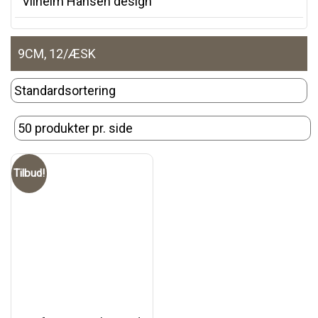
Vilhelm Hansen design
9CM, 12/ÆSK
Tilbud!