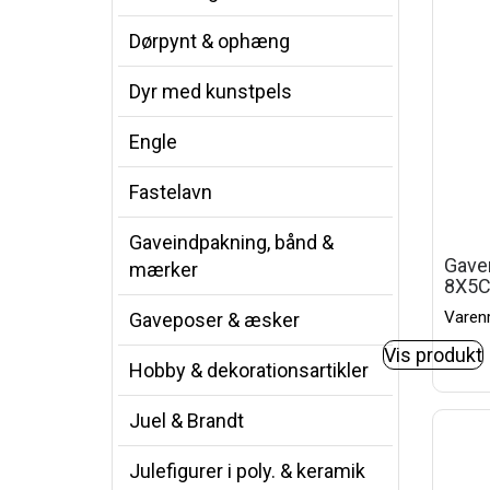
Dørpynt & ophæng
Dyr med kunstpels
Engle
Fastelavn
Gaveindpakning, bånd &
Gave
mærker
8X5C
Varenr
Gaveposer & æsker
Vis produkt
Hobby & dekorationsartikler
Juel & Brandt
Julefigurer i poly. & keramik