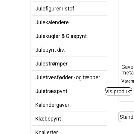
Julefigurer i stof
Julekalendere
Julekugler & Glaspynt
Julepynt div.
Julestrømper
Gave
metal
Juletræsfødder -og tæpper
Varen
Juletræspynt
Vis produkt
Kalendergaver
Klæbepynt
Knallerter