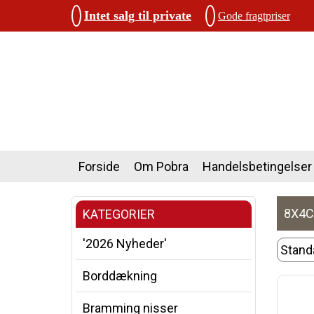
Intet salg til private
Gode fragtpriser
Forside
Om Pobra
Handelsbetingelser
8X4C
KATEGORIER
'2026 Nyheder'
Borddækning
Bramming nisser