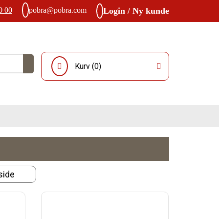
0 00
pobra@pobra.com
Login / Ny kunde
Kurv (
0
)