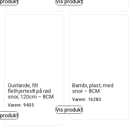
 produkt
Vis produkt
Guirlande, filt
Bambi, plast, med
flethjertex8 på rød
snor – 8CM
snor, 120cm – 8CM
Varenr.: 16283
Varenr.: 9405
Vis produkt
 produkt