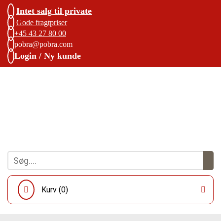
Intet salg til private
Gode fragtpriser
+45 43 27 80 00
pobra@pobra.com
Login / Ny kunde
Kurv (
0
)