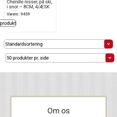
Chenille nisser, på ski,
i snor – 8CM, 4/ÆSK
Varenr.: 9459
 produkt
Om os