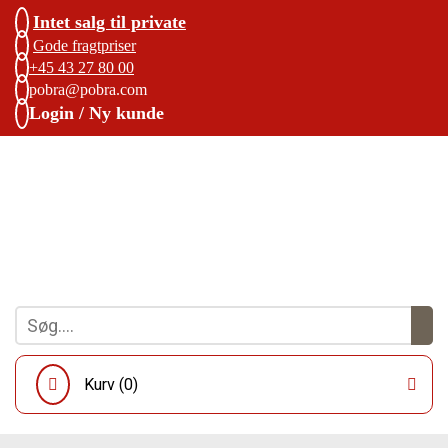
Intet salg til private
Gode fragtpriser
+45 43 27 80 00
pobra@pobra.com
Login / Ny kunde
Kurv (
0
)