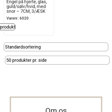
Engel på hjerte, glas,
guld/sølv/hvid, med
snor – 7CM, 3/ÆSK
Varenr.: 6020
 produkt
Om os