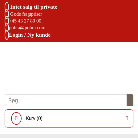
Intet salg til private
Gode fragtpriser
+45 43 27 80 00
pobra@pobra.com
Login / Ny kunde
Kurv (
0
)