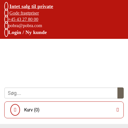
Intet salg til private
Gode fragtpriser
+45 43 27 80 00
pobra@pobra.com
Login / Ny kunde
Kurv (
0
)