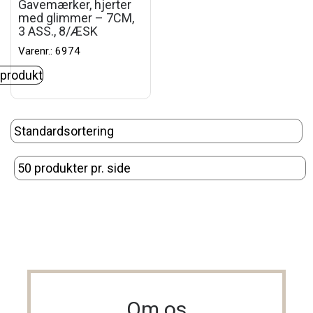
Gavemærker, hjerter
med glimmer – 7CM,
3 ASS., 8/ÆSK
Varenr.: 6974
 produkt
Om os