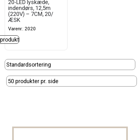
20-LED lyskæde,
indendørs, 12,5m
(220V) – 7CM, 20/
ÆSK
Varenr.: 2020
 produkt