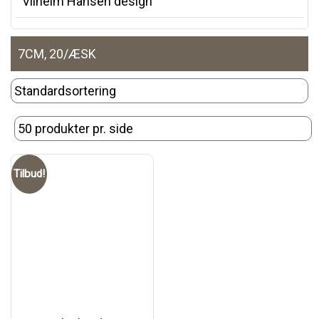
Vilhelm Hansen design
7CM, 20/ÆSK
Tilbud!