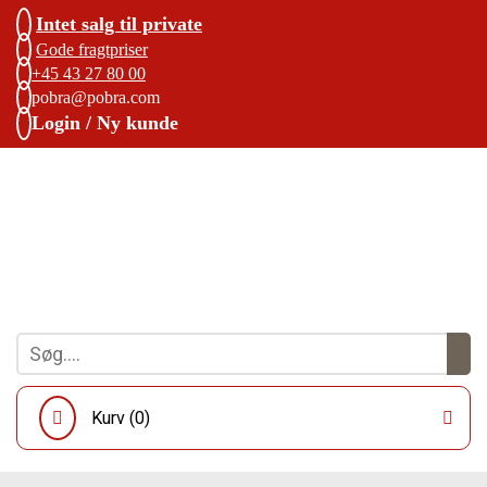
Intet salg til private
Gode fragtpriser
+45 43 27 80 00
pobra@pobra.com
Login / Ny kunde
Kurv (
0
)