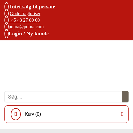
Intet salg til private
Gode fragtpriser
+45 43 27 80 00
pobra@pobra.com
Login / Ny kunde
Kurv (
0
)