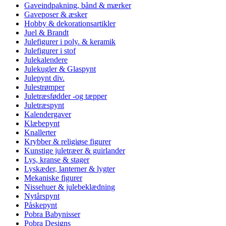
Gaveindpakning, bånd & mærker
Gaveposer & æsker
Hobby & dekorationsartikler
Juel & Brandt
Julefigurer i poly. & keramik
Julefigurer i stof
Julekalendere
Julekugler & Glaspynt
Julepynt div.
Julestrømper
Juletræsfødder -og tæpper
Juletræspynt
Kalendergaver
Klæbepynt
Knallerter
Krybber & religiøse figurer
Kunstige juletræer & guirlander
Lys, kranse & stager
Lyskæder, lanterner & lygter
Mekaniske figurer
Nissehuer & julebeklædning
Nytårspynt
Påskepynt
Pobra Babynisser
Pobra Designs