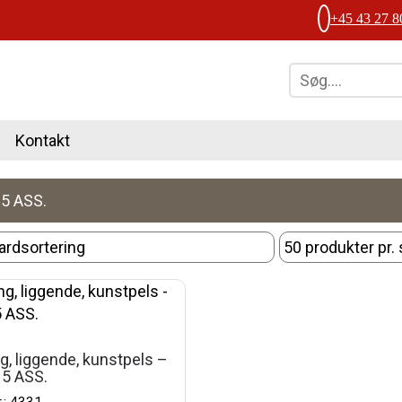
+45 43 27 8
Kontakt
5 ASS.
ng, liggende, kunstpels –
 5 ASS.