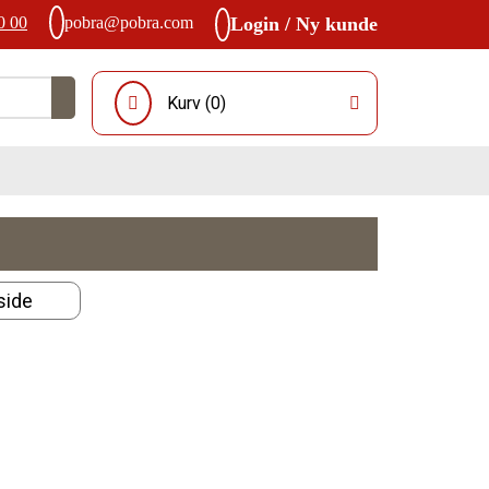
0 00
pobra@pobra.com
Login / Ny kunde
Kurv (
0
)