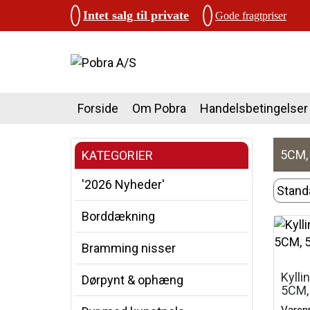
Intet salg til private
Gode fragtpriser
Forside
Om Pobra
Handelsbetingelser
5CM, 
KATEGORIER
'2026 Nyheder'
Borddækning
Bramming nisser
Kylli
Dørpynt & ophæng
5CM,