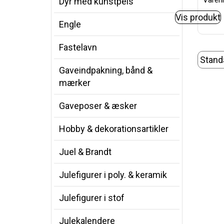
Varenr
Dyr med kunstpels
Vis produkt
Engle
Fastelavn
Gaveindpakning, bånd &
mærker
Gaveposer & æsker
Hobby & dekorationsartikler
Juel & Brandt
Julefigurer i poly. & keramik
Julefigurer i stof
Julekalendere