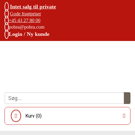
Intet salg til private
Gode fragtpriser
+45 43 27 80 00
pobra@pobra.com
Login / Ny kunde
Kurv (
0
)