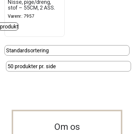
Nisse, pige/dreng,
stof – 55CM, 2 ASS.
Varenr.: 7957
 produkt
Om os