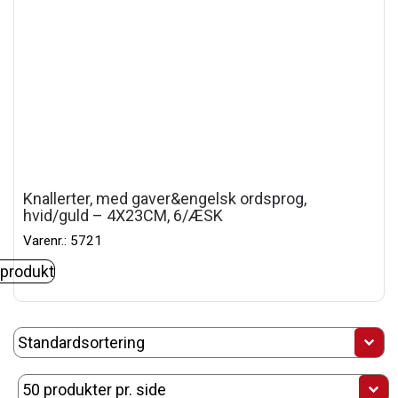
Knallerter, med gaver&engelsk ordsprog,
hvid/guld – 4X23CM, 6/ÆSK
Varenr.: 5721
 produkt