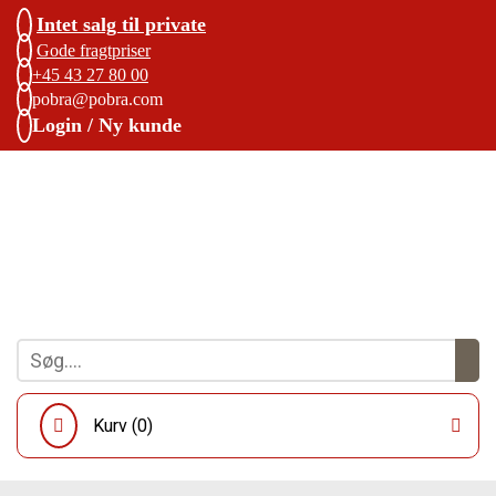
Intet salg til private
Gode fragtpriser
+45 43 27 80 00
pobra@pobra.com
Login / Ny kunde
Kurv (
0
)