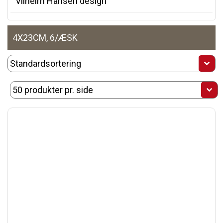
Vilhelm Hansen design
4X23CM, 6/ÆSK