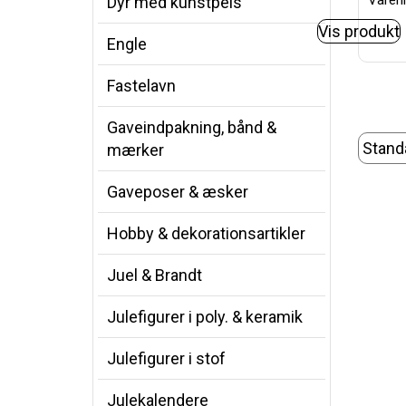
Varenr
Dyr med kunstpels
Vis produkt
Engle
Fastelavn
Gaveindpakning, bånd &
mærker
Gaveposer & æsker
Hobby & dekorationsartikler
Juel & Brandt
Julefigurer i poly. & keramik
Julefigurer i stof
Julekalendere