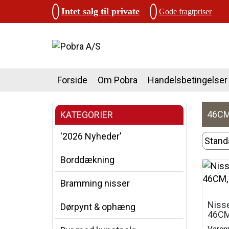
Intet salg til private
Gode fragtpriser
Forside
Om Pobra
Handelsbetingelser
46CM
KATEGORIER
'2026 Nyheder'
Borddækning
Bramming nisser
Nisse
Dørpynt & ophæng
46CM