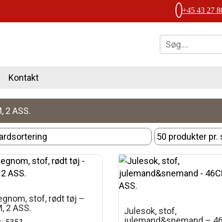
+45 43 27 8
Kontakt
, 2 ASS.
gnom, stof, rødt tøj –
, 2 ASS.
Julesok, stof,
julemand&snemand – 4