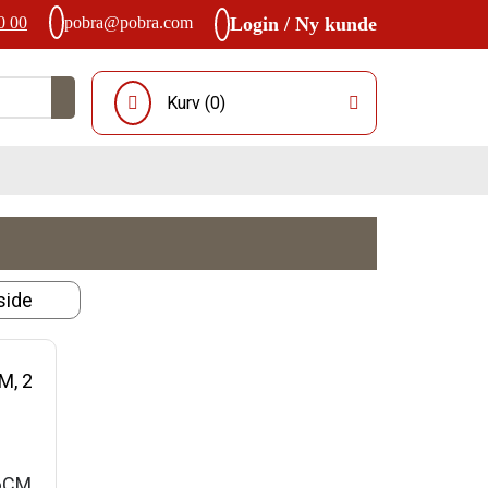
0 00
pobra@pobra.com
Login / Ny kunde
Kurv (
0
)
6CM,