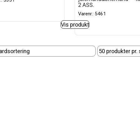
.: 5351
2 ASS.
Varenr.: 5461
Vis produkt