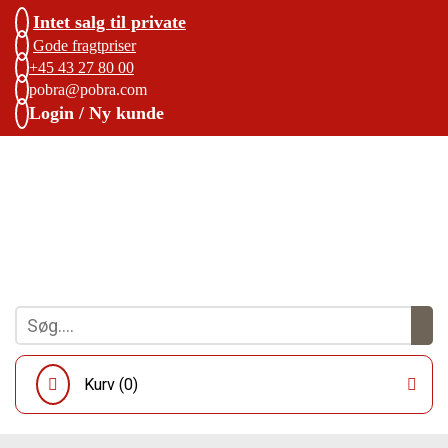
Intet salg til private
Gode fragtpriser
+45 43 27 80 00
pobra@pobra.com
Login / Ny kunde
Kurv (
0
)