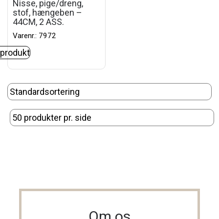
Nisse, pige/dreng,
stof, hængeben –
44CM, 2 ASS.
Varenr.: 7972
 produkt
Om os