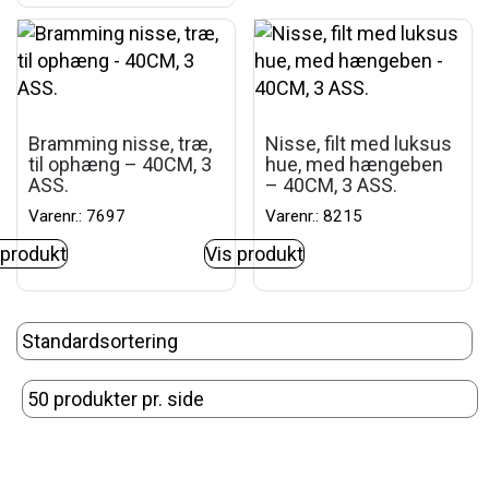
Bramming nisse, træ,
Nisse, filt med luksus
til ophæng – 40CM, 3
hue, med hængeben
ASS.
– 40CM, 3 ASS.
Varenr.: 7697
Varenr.: 8215
 produkt
Vis produkt