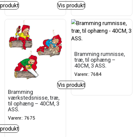
 produkt
Vis produkt
Bramming rumnisse,
træ, til ophæng –
40CM, 3 ASS.
Varenr.: 7684
Vis produkt
Bramming
værkstedsnisse, træ,
til ophæng – 40CM, 3
ASS.
Varenr.: 7675
 produkt