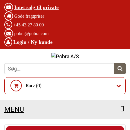
Intet salg til private
Gode fragtpriser
+45 43 27 80 00
pobra@pobra.com
Login / Ny kunde
Kurv (
0
)
MENU