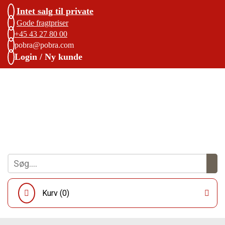
Intet salg til private
Gode fragtpriser
+45 43 27 80 00
pobra@pobra.com
Login / Ny kunde
Kurv (
0
)