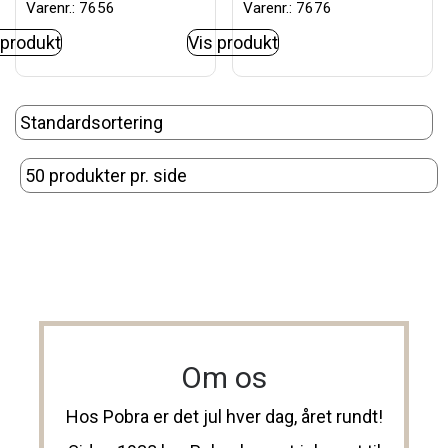
Varenr.: 7656
Varenr.: 7676
 produkt
Vis produkt
Om os
Hos Pobra er det jul hver dag, året rundt!