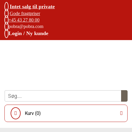
Intet salg til private
Gode fragtpriser
+45 43 27 80 00
pobra@pobra.com
Login / Ny kunde
Kurv (
0
)