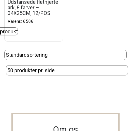
Udstansede flethjerte
ark, 8 farver –
34X25CM, 12/POS
Varenr.: 6506
 produkt
Om os