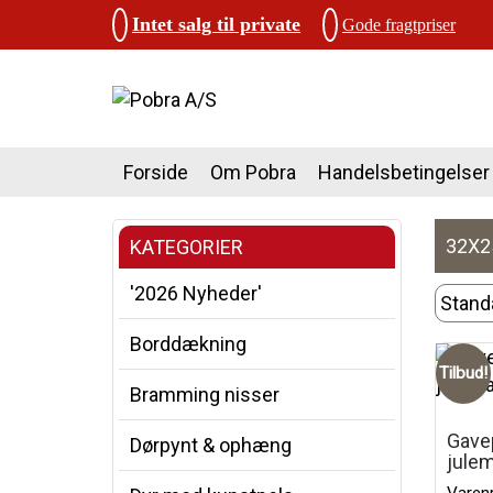
Intet salg til private
Gode fragtpriser
Forside
Om Pobra
Handelsbetingelser
32X
KATEGORIER
'2026 Nyheder'
Borddækning
Tilbud!
Bramming nisser
Gave
Dørpynt & ophæng
jule