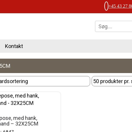
+45 43 27 8
Kontakt
25CM
pose, med hank,
mand – 32X25CM