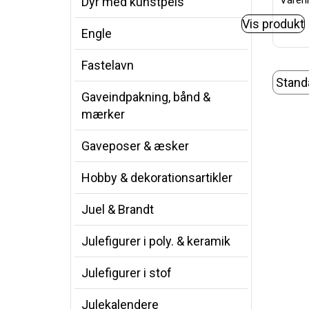
Varenr
Dyr med kunstpels
Vis produkt
Engle
Fastelavn
Gaveindpakning, bånd &
mærker
Gaveposer & æsker
Hobby & dekorationsartikler
Juel & Brandt
Julefigurer i poly. & keramik
Julefigurer i stof
Julekalendere