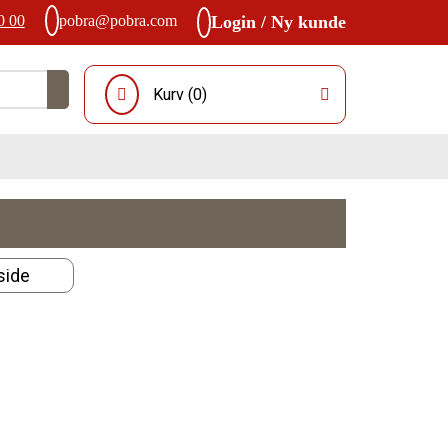
0 00
pobra@pobra.com
Login / Ny kunde
Kurv (
0
)