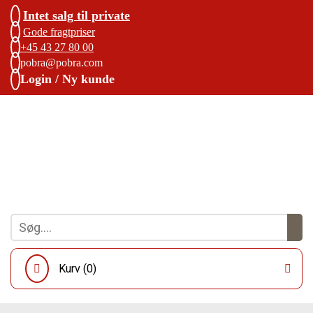
Intet salg til private
Gode fragtpriser
+45 43 27 80 00
pobra@pobra.com
Login / Ny kunde
Kurv (
0
)