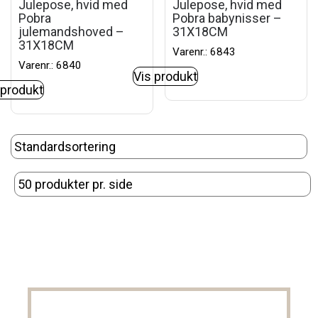
Julepose, hvid med
Julepose, hvid med
Pobra
Pobra babynisser –
julemandshoved –
31X18CM
31X18CM
Varenr.: 6843
Varenr.: 6840
Vis produkt
 produkt