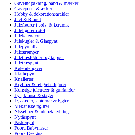
Gaveindpakning, bånd & mærker
Gaveposer & æsker
Hobby & dekorationsartikler
Juel & Brandt
Julefigurer i poly. & keramik
Julefigurer i stof
Julekalendere
Julekugler & Glaspynt
Julepynt div.
Julestrømper
Juletræsfødder -og tæpper
Juletræspynt
Kalendergaver
Klæbepynt
Knallerter
Krybber & religiøse figurer
Kunstige juletræer & guirlander
Lys, kranse & stager
Lyskæder, lanterner & lygter
Mekaniske figurer
Nissehuer & julebeklædning
Nytårspynt
Påskepynt
Pobra Babynisser
Pobra Designs