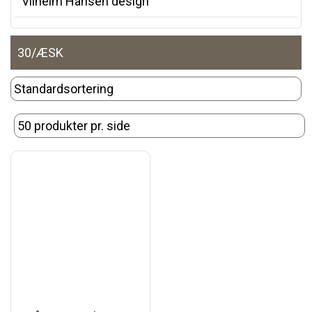
Vilhelm Hansen design
30/ÆSK