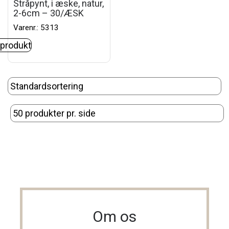
Stråpynt, i æske, natur,
2-6cm – 30/ÆSK
Varenr.: 5313
 produkt
Om os