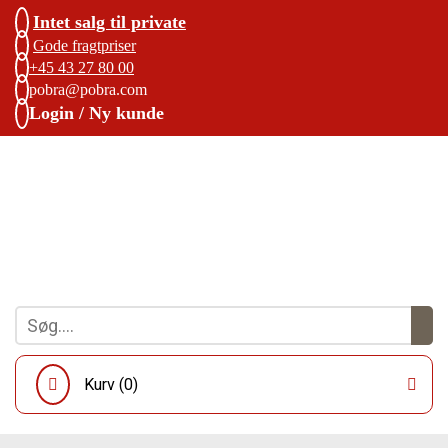
Intet salg til private
Gode fragtpriser
+45 43 27 80 00
pobra@pobra.com
Login / Ny kunde
Kurv (
0
)