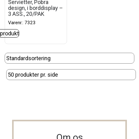
Servietter, Pobra
design, i borddisplay –
3 ASS., 20/PAK
Varenr.: 7323
 produkt
Om os