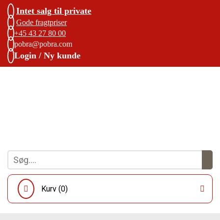
Intet salg til private
Gode fragtpriser
+45 43 27 80 00
pobra@pobra.com
Login / Ny kunde
Kurv (
0
)