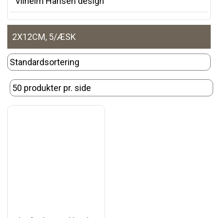
Vilhelm Hansen design
2X12CM, 5/ÆSK