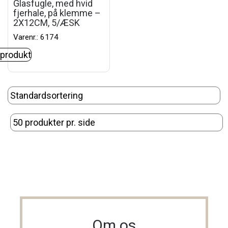
Glasfugle, med hvid
fjerhale, på klemme –
2X12CM, 5/ÆSK
Varenr.: 6174
 produkt
Om os