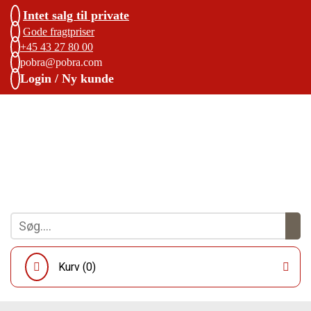
Intet salg til private
Gode fragtpriser
+45 43 27 80 00
pobra@pobra.com
Login / Ny kunde
Kurv (
0
)