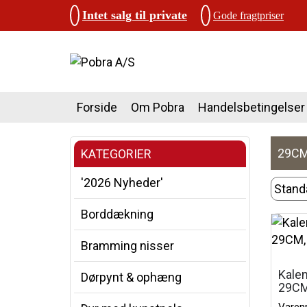
Intet salg til private
Gode fragtpriser
Forside
Om Pobra
Handelsbetingelser
29CM
KATEGORIER
'2026 Nyheder'
Borddækning
Bramming nisser
Kalen
Dørpynt & ophæng
29CM