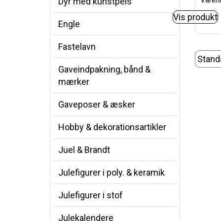
Varenr
Dyr med kunstpels
Vis produkt
Engle
Fastelavn
Gaveindpakning, bånd &
mærker
Gaveposer & æsker
Hobby & dekorationsartikler
Juel & Brandt
Julefigurer i poly. & keramik
Julefigurer i stof
Julekalendere