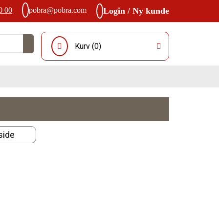
0 00
pobra@pobra.com
Login / Ny kunde
Kurv (
0
)