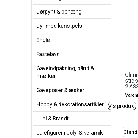
Dørpynt & ophæng
Dyr med kunstpels
Engle
Fastelavn
Gaveindpakning, bånd &
Glim
mærker
stick
2 ASS
Gaveposer & æsker
Varen
Hobby & dekorationsartikler
Vis produkt
Juel & Brandt
Julefigurer i poly. & keramik