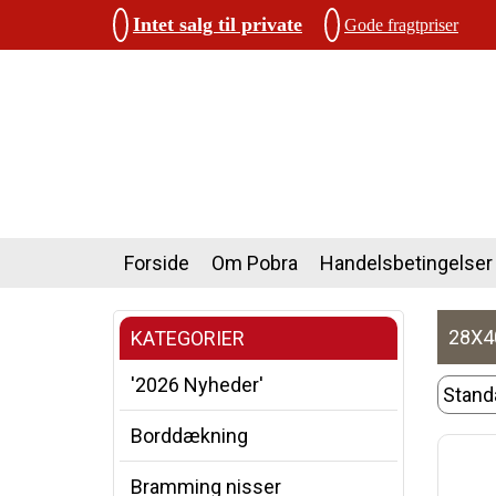
Intet salg til private
Gode fragtpriser
Forside
Om Pobra
Handelsbetingelser
28X4
KATEGORIER
'2026 Nyheder'
Borddækning
Bramming nisser