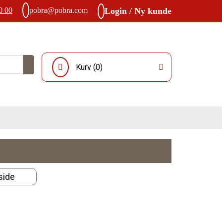
0 00
pobra@pobra.com
Login / Ny kunde
Kurv (
0
)