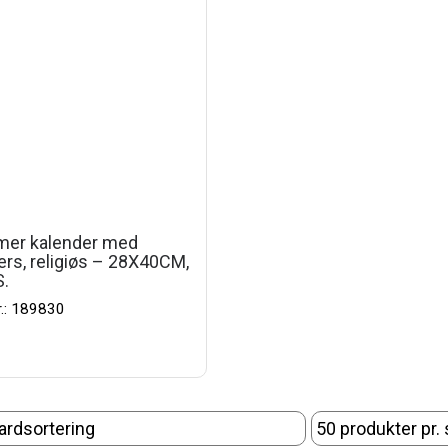
mer kalender med
ers, religiøs – 28X40CM,
.
r.: 189830