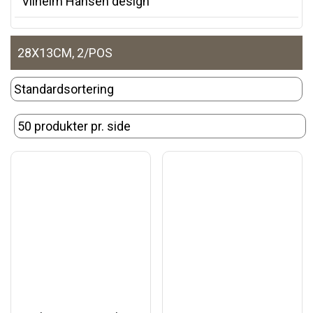
Vilhelm Hansen design
28X13CM, 2/POS