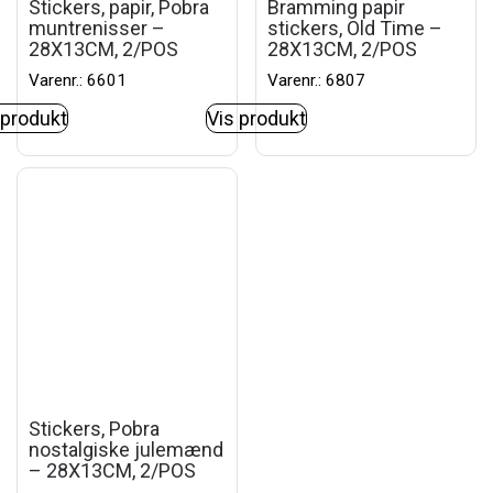
Stickers, papir, Pobra
Bramming papir
muntrenisser –
stickers, Old Time –
28X13CM, 2/POS
28X13CM, 2/POS
Varenr.: 6601
Varenr.: 6807
 produkt
Vis produkt
Stickers, Pobra
nostalgiske julemænd
– 28X13CM, 2/POS