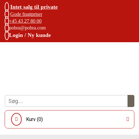
Intet salg til private
Gode fragtpriser
+45 43 27 80 00
pobra@pobra.com
Login / Ny kunde
Kurv (
0
)