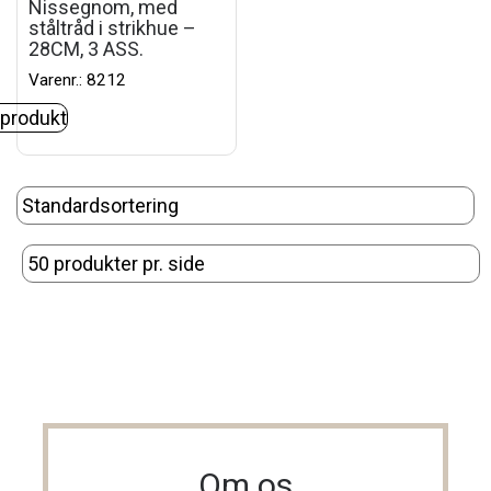
Nissegnom, med
ståltråd i strikhue –
28CM, 3 ASS.
Varenr.: 8212
 produkt
Om os