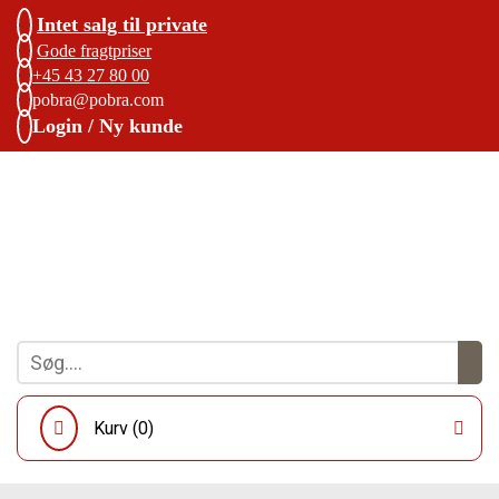
Intet salg til private
Gode fragtpriser
+45 43 27 80 00
pobra@pobra.com
Login / Ny kunde
Kurv (
0
)