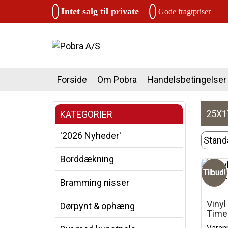
Intet salg til private
Gode fragtpriser
Forside
Om Pobra
Handelsbetingelser
25X1
KATEGORIER
'2026 Nyheder'
Borddækning
Tilbud!
Bramming nisser
Vinyl
Dørpynt & ophæng
Time