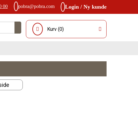
0 00
pobra@pobra.com
Login / Ny kunde
Kurv (
0
)