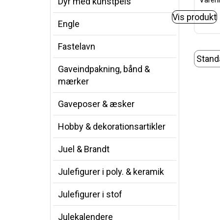
Varenr
Dyr med kunstpels
Vis produkt
Engle
Fastelavn
Gaveindpakning, bånd &
mærker
Gaveposer & æsker
Hobby & dekorationsartikler
Juel & Brandt
Julefigurer i poly. & keramik
Julefigurer i stof
Julekalendere