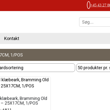
+45 43 27 8
Kontakt
7CM, 1/POS
 klæbeark, Bramming Old
 – 25X17CM, 1/POS