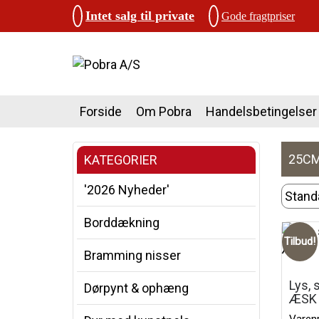
Intet salg til private
Gode fragtpriser
Forside
Om Pobra
Handelsbetingelser
25CM
KATEGORIER
'2026 Nyheder'
Borddækning
Tilbud!
Bramming nisser
Lys, 
Dørpynt & ophæng
ÆSK