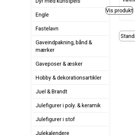
Varenr
Dyr med kunstpels
Vis produkt
Engle
Fastelavn
Gaveindpakning, bånd &
mærker
Gaveposer & æsker
Hobby & dekorationsartikler
Juel & Brandt
Julefigurer i poly. & keramik
Julefigurer i stof
Julekalendere