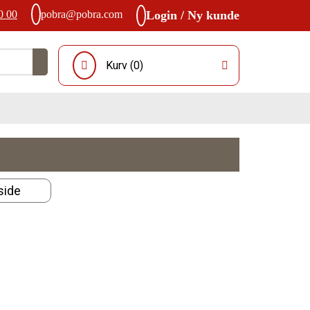
0 00
pobra@pobra.com
Login / Ny kunde
Kurv (
0
)