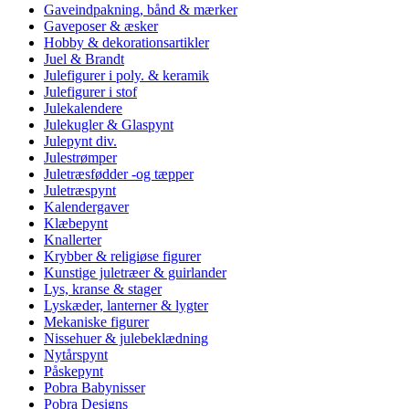
Gaveindpakning, bånd & mærker
Gaveposer & æsker
Hobby & dekorationsartikler
Juel & Brandt
Julefigurer i poly. & keramik
Julefigurer i stof
Julekalendere
Julekugler & Glaspynt
Julepynt div.
Julestrømper
Juletræsfødder -og tæpper
Juletræspynt
Kalendergaver
Klæbepynt
Knallerter
Krybber & religiøse figurer
Kunstige juletræer & guirlander
Lys, kranse & stager
Lyskæder, lanterner & lygter
Mekaniske figurer
Nissehuer & julebeklædning
Nytårspynt
Påskepynt
Pobra Babynisser
Pobra Designs