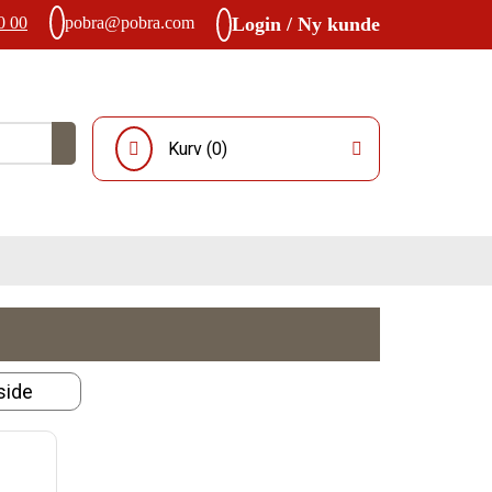
0 00
pobra@pobra.com
Login / Ny kunde
Kurv (
0
)