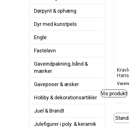
Dørpynt & ophæng
Dyr med kunstpels
Engle
Fastelavn
Gaveindpakning, bånd &
Kravl
mærker
Hans
Varenr
Gaveposer & æsker
Vis produkt
Hobby & dekorationsartikler
Juel & Brandt
Julefigurer i poly. & keramik