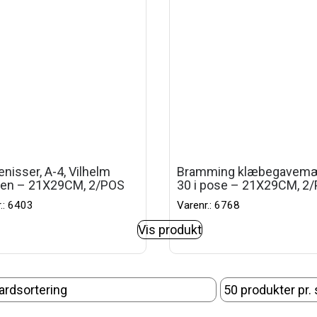
enisser, A-4, Vilhelm
Bramming klæbegavemæ
en – 21X29CM, 2/POS
30 i pose – 21X29CM, 2
.: 6403
Varenr.: 6768
Vis produkt