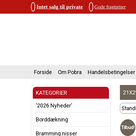
Intet salg til private
Gode fragtpriser
Forside
Om Pobra
Handelsbetingelser
21X2
KATEGORIER
'2026 Nyheder'
Borddækning
Tilbud!
Bramming nisser