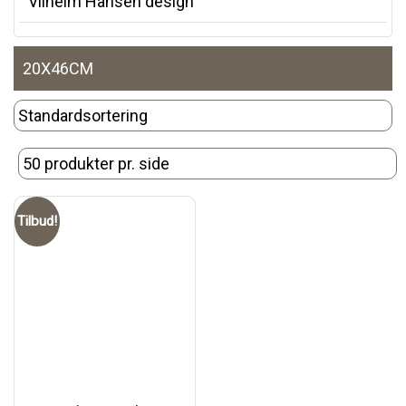
Vilhelm Hansen design
20X46CM
Tilbud!