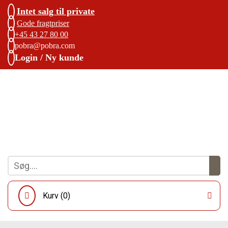
Intet salg til private
Gode fragtpriser
+45 43 27 80 00
pobra@pobra.com
Login / Ny kunde
Kurv (
0
)