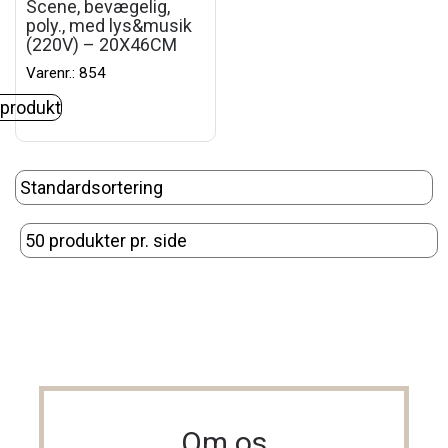
Scene, bevægelig,
poly., med lys&musik
(220V) – 20X46CM
Varenr.: 854
 produkt
Om os