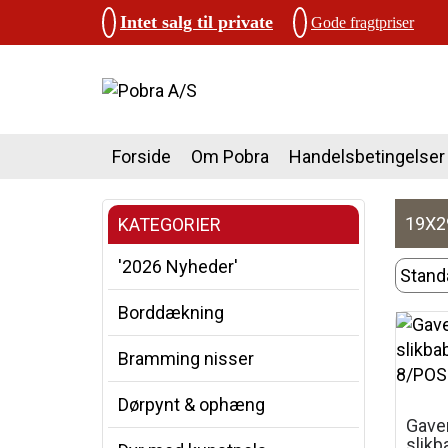
Intet salg til private
Gode fragtpriser
Forside
Om Pobra
Handelsbetingelser
19X2
KATEGORIER
'2026 Nyheder'
Borddækning
Bramming nisser
Dørpynt & ophæng
Gave
slikb