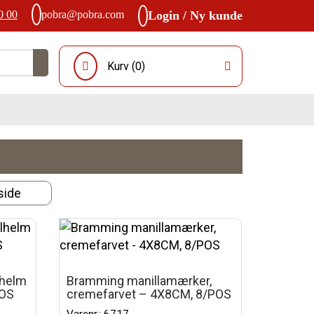
0 00
pobra@pobra.com
Login / Ny kunde
Kurv (
0
)
lhelm
Bramming manillamærker,
POS
cremefarvet – 4X8CM, 8/POS