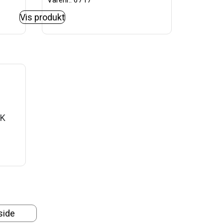
Varenr.: 6717
Vis produkt
SK