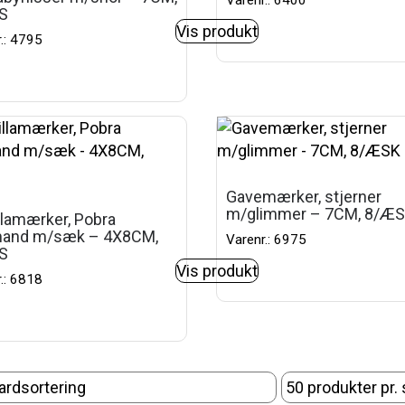
Varenr.: 6400
S
Vis produkt
.: 4795
Gavemærker, stjerner
m/glimmer – 7CM, 8/Æ
lamærker, Pobra
mand m/sæk – 4X8CM,
Varenr.: 6975
S
Vis produkt
.: 6818