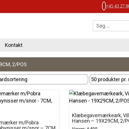
+45 43 27 8
Kontakt
9CM, 2/POS
Klæbegavemærkeark, Vi
Hansen – 19X29CM, 2/
mærker m/Pobra
abynisser m/snor – 7CM,