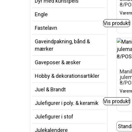
Dyr med kunstpels
8/PO
Varenr
Engle
Vis produkt
Fastelavn
Gaveindpakning, bånd &
mærker
Gaveposer & æsker
Manil
Hobby & dekorationsartikler
jule
8/PO
Juel & Brandt
Varenr
Vis produkt
Julefigurer i poly. & keramik
Julefigurer i stof
Julekalendere