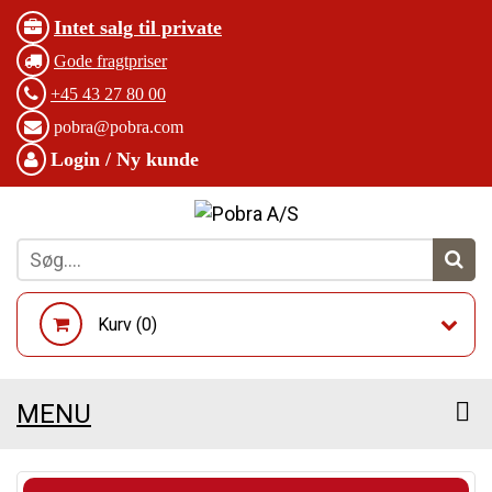
Intet salg til private
Gode fragtpriser
+45 43 27 80 00
pobra@pobra.com
Login / Ny kunde
Kurv (
0
)
MENU