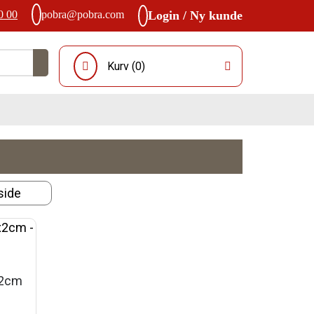
0 00
pobra@pobra.com
Login / Ny kunde
Kurv (
0
)
x2cm