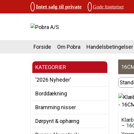
Intet salg til private
Gode fragtpriser
Forside
Om Pobra
Handelsbetingelser
16CM
KATEGORIER
'2026 Nyheder'
Borddækning
Bramming nisser
Klæbe
Dørpynt & ophæng
– 16