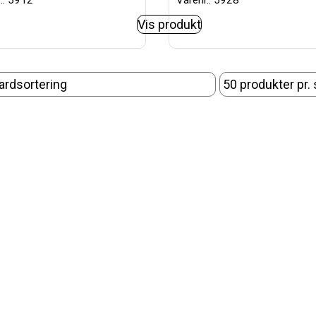
.: 5912
Varenr.: 5928
Vis produkt