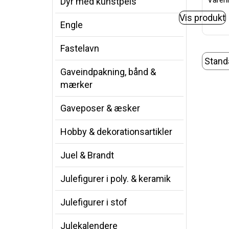
Varenr
Dyr med kunstpels
Vis produkt
Engle
Fastelavn
Gaveindpakning, bånd &
mærker
Gaveposer & æsker
Hobby & dekorationsartikler
Juel & Brandt
Julefigurer i poly. & keramik
Julefigurer i stof
Julekalendere