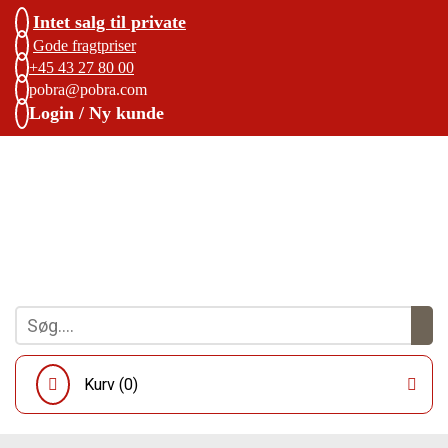
Intet salg til private
Gode fragtpriser
+45 43 27 80 00
pobra@pobra.com
Login / Ny kunde
Kurv (
0
)