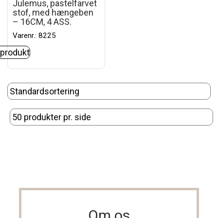
Julemus, pastelfarvet
stof, med hængeben
– 16CM, 4 ASS.
Varenr.: 8225
 produkt
Om os