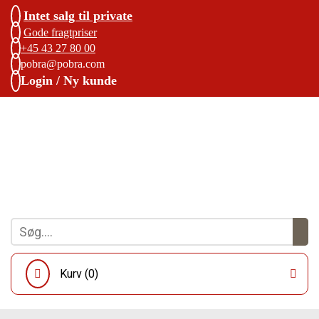
Intet salg til private
Gode fragtpriser
+45 43 27 80 00
pobra@pobra.com
Login / Ny kunde
Kurv (
0
)