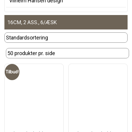
Vilhelm Hansen design
16CM, 2 ASS., 6/ÆSK
Tilbud!