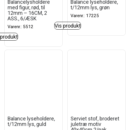
Balancelysholdere
Balance lyseholdere,
med figur, rød, til
t/12mm lys, grøn
12mm – 16CM, 2
Varenr.: 17225
ASS., 6/ÆSK
Vis produkt
Varenr.: 5512
 produkt
Balance lyseholdere,
Serviet stof, broderet
t/12mm lys, guld
juletræ motiv
40x40cm 2/pak